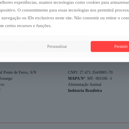
melhores experiências, usamos tecnologias como cookies para armazenar
folhagens; fenos de gramíneas.
spositivo. O consentimento para essas tecnologias nos permitirá proces
navegação ou IDs exclusivos neste site. Não consentir ou retirar o co
te certos recursos e funções.
Personalizar
Permitir
al Ponte de Ferro, S/N
CNPJ: 27.471.354/0001-70
Sossego
MAPA Nº
: MT- 001106 -1
rro
Alimentação Animal
T
Indústria Brasileira