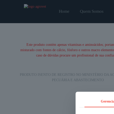
Home
Quem Somos
Disponível
Este produto contém apenas vitaminas e aminoácidos; portan
em
fardos
misturado com fontes de cálcio, fósforo e outros macro element
com
caso de dúvidas procure um profissional de sua confia
10
kg
e
sachê
com
PRODUTO ISENTO DE REGISTRO NO MINISTÉRIO DA A
1
PECUÁRIA E ABASTECIMENTO
kg
do
produto
Gerencia