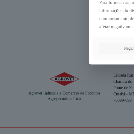
Para fornecer as 
informações do di
comportamento de 
afetar negativamen
Negar
Estrada Rur
Chácara do 
Ponte de Fe
Agrovet Industria e Comercio de Produtos
Cuiabá - M
Agropecuários Ltda
78099-899