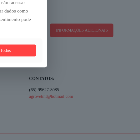
 e/ou acessar
sar dados como
nsentimento pode
INFORMAÇÕES ADICIONAIS
 Todos
CONTATOS:
(65) 99627-8085
agrovetmt@hotmail.com