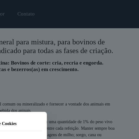
or
Contato
al para mistura, para bovinos de
indicado para todas as fases de criação.
ina: Bovinos de corte: cria, recria e engorda.
ecas e bezerros(as) em crescimento.
comum ou mineralizado e fornecer a vontade dos animais em
ebida dos aninais.
 fornecer essa mistura em uma quantidade de 1% do peso vivo
 Cookies
ntervalo de seis (06) horas entre cada refeição. Manter sempre boa
açúcar picada in natura; silagens de milho; sorgo, cana ou